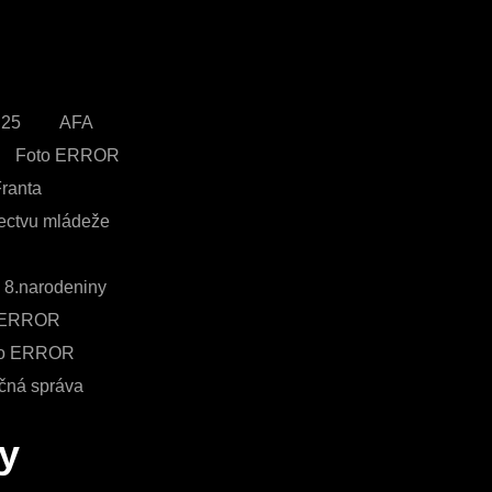
h 25
AFA
Foto ERROR
25
ranta
22
ectvu mládeže
roject
8.narodeniny
ERROR
DBD
to ERROR
10
čná správa
14
2007
ky