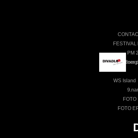
CONTA
FESTIVA
PM 
Divadlom 
Energ
WS Island
9.na
FOTO
FOTO E