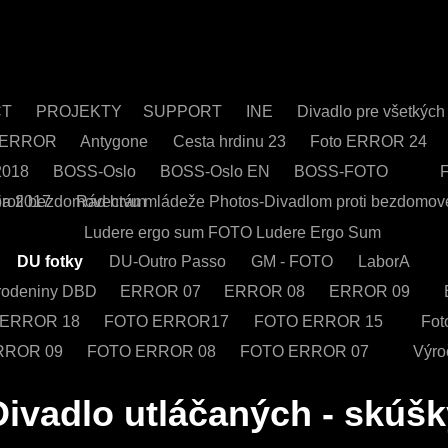
CT
PROJEKTY
SUPPORT
INE
Divadlo pre všetkýc
L ERROR
Antygone
Cesta hrdinu 23
Foto ERROR 24
2018
BOSS-Oslo
BOSS-Oslo EN
BOSS-FOTO
F
proti bezdomovectvu mládeže
ia 2017
Rád hrám
Photos-Divadlom proti bezdomov
P
Ludere ergo sum
FOTO Ludere Ergo Sum
DU fotky
DU-Outro Passo
GM - FOTO
LaborA
rodeniny DBD
ERROR 07
ERROR 08
ERROR 09
 ERROR 18
FOTO ERROR17
FOTO ERROR 15
Fo
RROR 09
FOTO ERROR 08
FOTO ERROR 07
Výro
Divadlo utláčaných - skúš